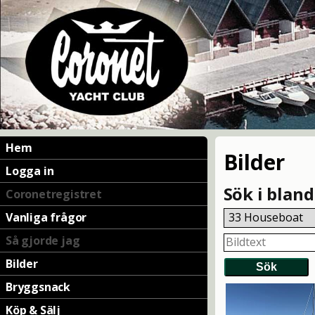
Hem
Bilder
Logga in
Sök i blan
Coronetregistret
Vanliga frågor
Så gjorde jag
Bilder
Bryggsnack
Köp & Sälj