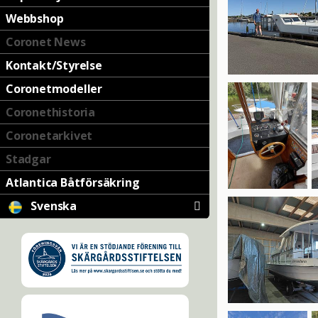
Webbshop
Coronet News
Kontakt/Styrelse
Coronetmodeller
Coronethistoria
Coronetarkivet
Stadgar
Atlantica Båtförsäkring
Svenska