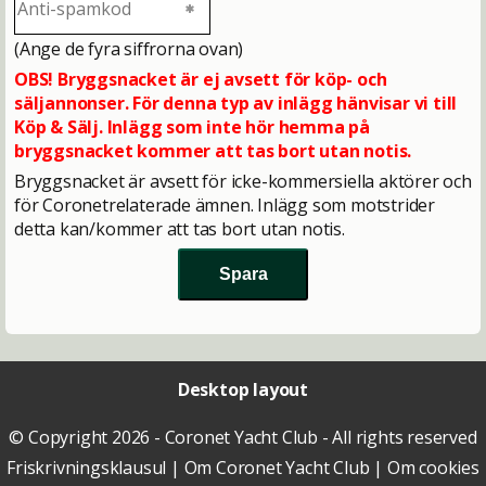
(Ange de fyra siffrorna ovan)
OBS! Bryggsnacket är ej avsett för köp- och
säljannonser. För denna typ av inlägg hänvisar vi till
Köp & Sälj. Inlägg som inte hör hemma på
bryggsnacket kommer att tas bort utan notis.
Bryggsnacket är avsett för icke-kommersiella aktörer och
för Coronetrelaterade ämnen. Inlägg som motstrider
detta kan/kommer att tas bort utan notis.
Desktop layout
© Copyright 2026 - Coronet Yacht Club - All rights reserved
Friskrivningsklausul
|
Om Coronet Yacht Club
|
Om cookies