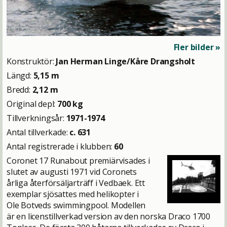
Fler bilder »
Konstruktör:
Jan Herman Linge/Kåre Drangsholt
Längd:
5,15 m
Bredd:
2,12 m
Original depl:
700 kg
Tillverkningsår:
1971-1974
Antal tillverkade:
c. 631
Antal registrerade i klubben:
60
Coronet 17 Runabout premiärvisades i
slutet av augusti 1971 vid Coronets
årliga återförsäljarträff i Vedbaek. Ett
exemplar sjösattes med helikopter i
Ole Botveds swimmingpool. Modellen
är en licenstillverkad version av den norska Draco 1700