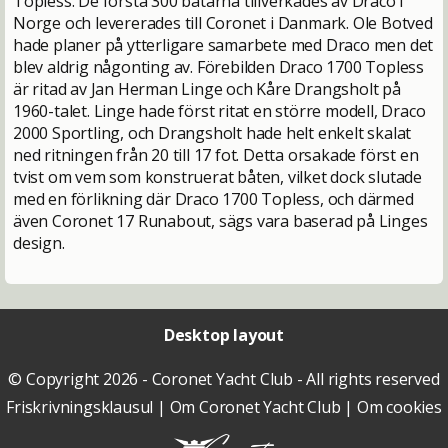
Topless. De första 300 båtarna tillverkades av Draco i
Norge och levererades till Coronet i Danmark. Ole Botved
hade planer på ytterligare samarbete med Draco men det
blev aldrig någonting av. Förebilden Draco 1700 Topless
är ritad av Jan Herman Linge och Kåre Drangsholt på
1960-talet. Linge hade först ritat en större modell, Draco
2000 Sportling, och Drangsholt hade helt enkelt skalat
ned ritningen från 20 till 17 fot. Detta orsakade först en
tvist om vem som konstruerat båten, vilket dock slutade
med en förlikning där Draco 1700 Topless, och därmed
även Coronet 17 Runabout, sägs vara baserad på Linges
design.
Desktop layout
© Copyright 2026 - Coronet Yacht Club - All rights reserved
Friskrivningsklausul
|
Om Coronet Yacht Club
|
Om cookies