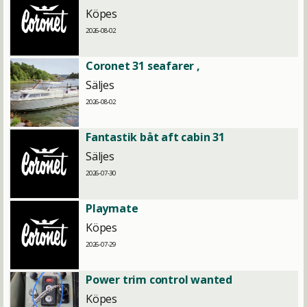
Köpes
2026-08-02
Coronet 31 seafarer ,
Säljes
2026-08-02
Fantastik båt aft cabin 31
Säljes
2026-07-30
Playmate
Köpes
2026-07-29
Power trim control wanted
Köpes