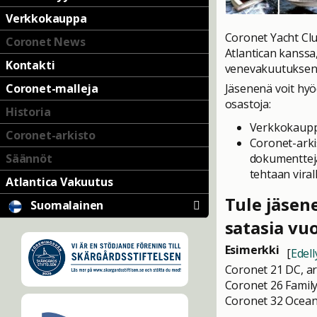
Verkkokauppa
Coronet Yacht Clu
Coronet News
Atlantican kanssa
Kontakti
venevakuutuksen
Jäsenenä voit hyö
Coronet-malleja
osastoja:
Historia
Verkkokauppa
Coronet-arkisto
Coronet-arkis
dokumentteja
Säännöt
tehtaan viral
Atlantica Vakuutus
Tule jäsene
Suomalainen
satasia vuo
Esimerkki
[
Edell
Coronet 21 DC, ar
Coronet 26 Family
Coronet 32 Oceanf