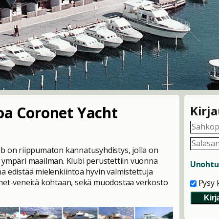
oa Coronet Yacht
Kirj
b on riippumaton kannatusyhdistys, jolla on
 ympäri maailman. Klubi perustettiin vuonna
Unohtui
a edistää mielenkiintoa hyvin valmistettuja
onet-veneitä kohtaan, sekä muodostaa verkosto
Pysy 