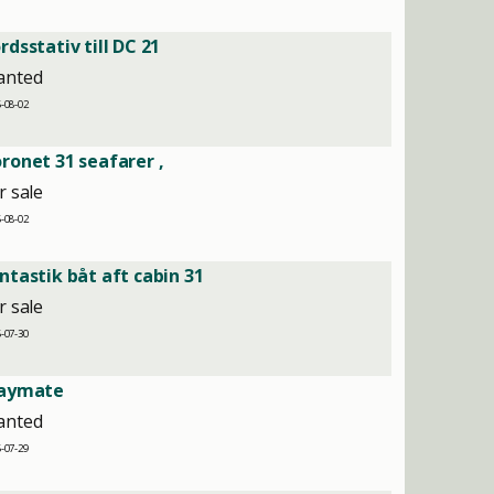
rdsstativ till DC 21
anted
-08-02
ronet 31 seafarer ,
r sale
-08-02
ntastik båt aft cabin 31
r sale
-07-30
laymate
anted
-07-29