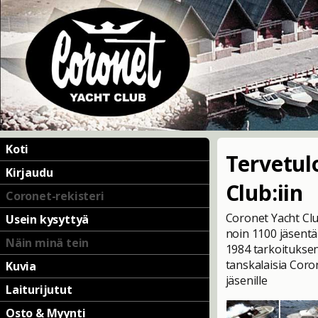
Koti
Tervetul
Kirjaudu
Club:iin
Coronet-rekisteri
Coronet Yacht Clu
Usein kysyttyä
noin 1100 jäsentä
Näin minä tein
1984 tarkoituksen
tanskalaisia Cor
Kuvia
jäsenille
Laiturijutut
Osto & Myynti