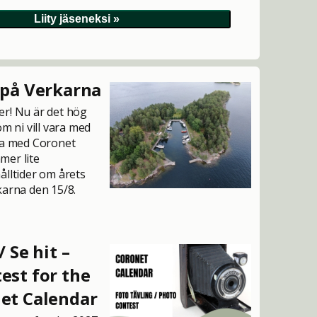
 på Verkarna
er! Nu är det hög
om ni vill vara med
va med Coronet
mer lite
ålltider om årets
karna den 15/8.
/ Se hit –
est for the
et Calendar