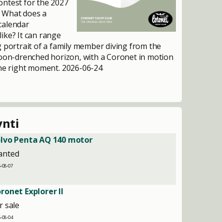
ntest for the 2027
 What does a
calendar
ike? It can range
g portrait of a family member diving from the
moon-drenched horizon, with a Coronet in motion
the right moment.
2026-06-24
nti
lvo Penta AQ 140 motor
anted
-08-07
ronet Explorer II
r sale
-08-04