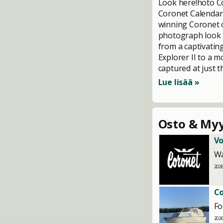
Look here!hoto Co
Coronet Calendar
winning Coronet 
photograph look l
from a captivatin
Explorer II to a 
captured at just 
Lue lisää »
Osto & Myy
Vo
W
2026
Co
Fo
2026