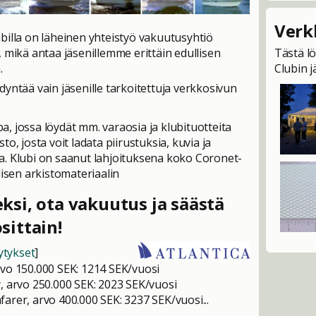
Verk
billa on läheinen yhteistyö vakuutusyhtiö
, mikä antaa jäsenillemme erittäin edullisen
Tästä lö
.
Clubin 
dyntää vain jäsenille tarkoitettuja verkkosivun
, jossa löydät mm. varaosia ja klubituotteita
to, josta voit ladata piirustuksia, kuvia ja
. Klubi on saanut lahjoituksena koko Coronet-
lisen arkistomateriaalin
ksi, ota vakuutus ja säästä
sittain!
ytykset
]
vo 150.000 SEK: 1214 SEK/vuosi
, arvo 250.000 SEK: 2023 SEK/vuosi
arer, arvo 400.000 SEK: 3237 SEK/vuosi...