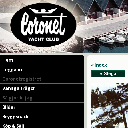
Hem
« Index
Logga in
Coronetregistret
Vanliga frågor
Så gjorde jag
Bilder
Bryggsnack
Köp & Sälj