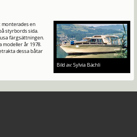
et monterades en
på styrbords sida.
jusa färgsättningen.
a modeller år 1978.
etrakta dessa båtar
Bild av: Sylvia Bächli