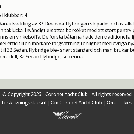
9
e i klubben:
4
dareutveckling av 32 Deepsea. Flybridgen slopades och iställ
h taklucka. Invändigt ersattes barköket med ett stort pentry 
nns en vinkelsoffa. De första båtarna hade den traditionella l
ellertid till en mörkare färgsättning i enlighet med övriga ny
ill 32 Sedan. Flybridge blev snart standard och man brukar b
n modell, 32 Sedan Flybridge, se denna.
© Copyright 2026 - Coronet Yacht Club - All rights reserved
Friskrivningsklausul
|
Om Coronet Yacht Club
|
Om cookies