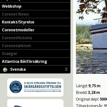
Webbshop
Coronet News
Kontakt/Styrelse
Coronetmodeller
Coronethistoria
Coronetarkivet
Stadgar
Atlantica Båtförsäkring
Svenska
Längd:
9,75 m
Bredd:
3,28 m
Original depl:
500
Tillverkningsår:
1