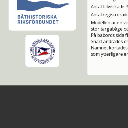
Antal tillverkade:
Antal registrerad
Modellen är en vi
stor targabåge oc
På babords sida fi
Snart ändrades em
Namnet kortades t
som ytterligare e